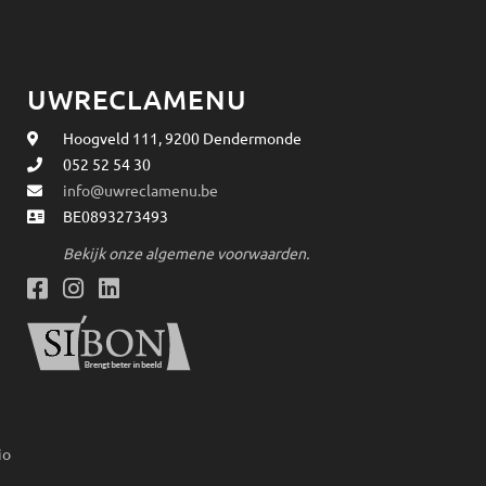
UWRECLAMENU
Hoogveld 111, 9200 Dendermonde
052 52 54 30
info@uwreclamenu.be
BE0893273493
Bekijk onze algemene voorwaarden.
io