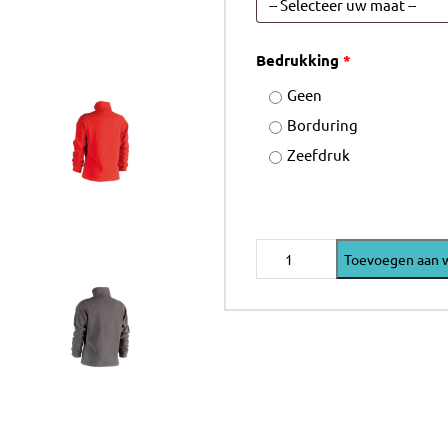
Bedrukking
*
Geen
Borduring
Zeefdruk
HEROCK
Toevoegen aan 
ANTALIS
FLEECE
SWEATER
aantal