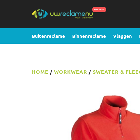
Buitenreclame
Binnenreclame
Vlaggen
HOME
/
WORKWEAR
/
SWEATER & FLEE