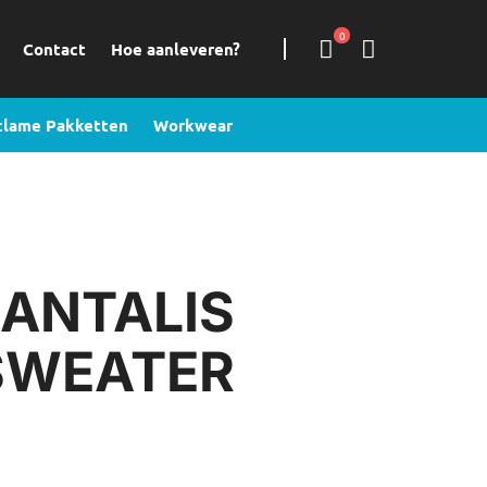
0
Contact
Hoe aanleveren?
clame Pakketten
Workwear
ANTALIS
SWEATER