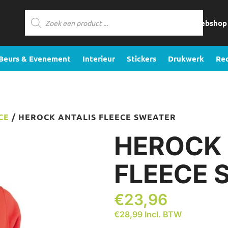
Producten
zoeken
Webshop
Beurs & Evenement
Interieur
Stickers
Drukwerk
Re
CE
/ HEROCK ANTALIS FLEECE SWEATER
HEROCK 
FLEECE 
€
23,96
€
28,99
Incl. BTW