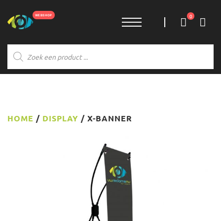
0
Producten
zoeken
HOME
/
DISPLAY
/ X-BANNER