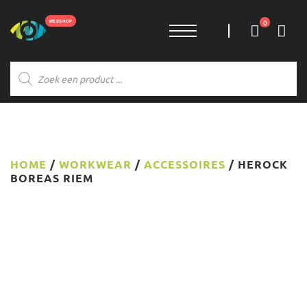
0
Producten
zoeken
HOME
/
WORKWEAR
/
ACCESSOIRES
/ HEROCK
BOREAS RIEM
NIEUW!