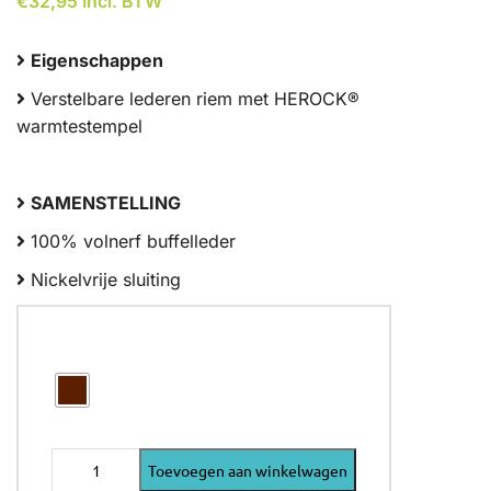
€
32,95
Incl. BTW
Eigenschappen
Verstelbare lederen riem met HEROCK®
warmtestempel
SAMENSTELLING
100% volnerf buffelleder
Nickelvrije sluiting
Kleur
HEROCK
Toevoegen aan winkelwagen
BOREAS