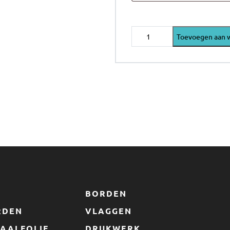
HEROCK
Toevoegen aan 
OVIUS
BRETELBROEK
aantal
S
BORDEN
RDEN
VLAGGEN
AALFOLIE
DRUKWERK