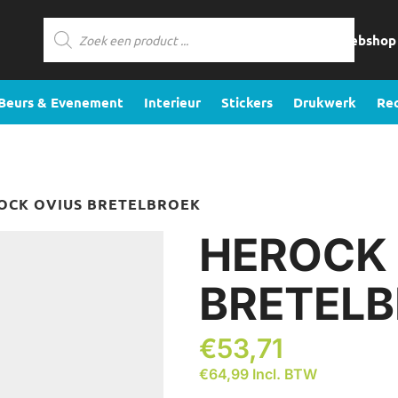
Producten
zoeken
Webshop
Beurs & Evenement
Interieur
Stickers
Drukwerk
Re
OCK OVIUS BRETELBROEK
HEROCK 
BRETEL
€
53,71
€
64,99
Incl. BTW