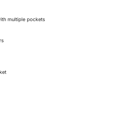
ith multiple pockets
rs
ket