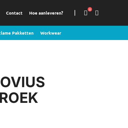
0
Contact
Hoe aanleveren?
clame Pakketten
Workwear
OVIUS
BROEK