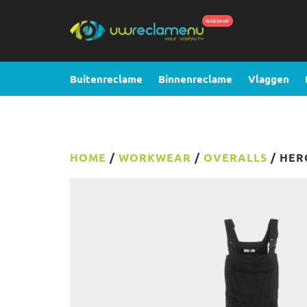
Buitenreclame
Binnenreclame
Vlaggen
HOME
/
WORKWEAR
/
OVERALLS
/ HER