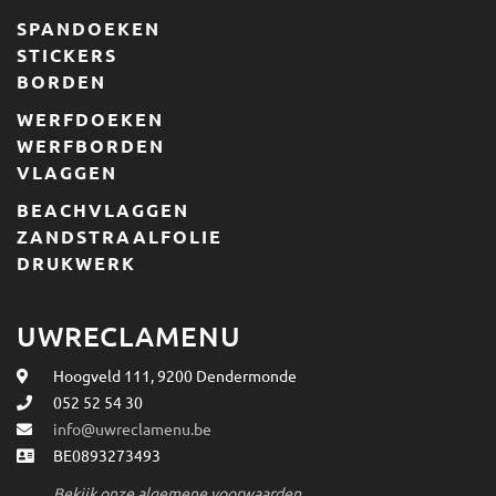
de
SPANDOEKEN
productpagina
STICKERS
BORDEN
WERFDOEKEN
WERFBORDEN
VLAGGEN
BEACHVLAGGEN
ZANDSTRAALFOLIE
DRUKWERK
UWRECLAMENU
Hoogveld 111, 9200 Dendermonde
052 52 54 30
info@uwreclamenu.be
BE0893273493
Bekijk onze algemene voorwaarden.