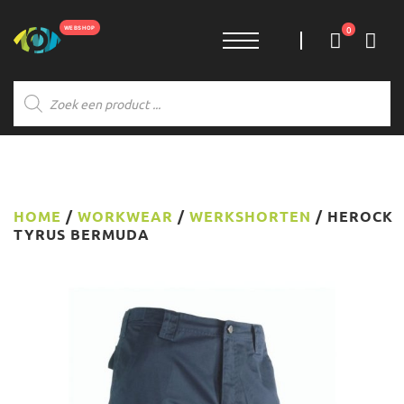
0
Producten
zoeken
HOME
/
WORKWEAR
/
WERKSHORTEN
/ HEROCK
TYRUS BERMUDA