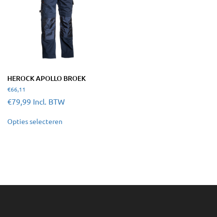
HEROCK APOLLO BROEK
€
66,11
€
79,99
Incl. BTW
Dit
Opties selecteren
product
heeft
meerdere
variaties.
Deze
optie
kan
gekozen
worden
op